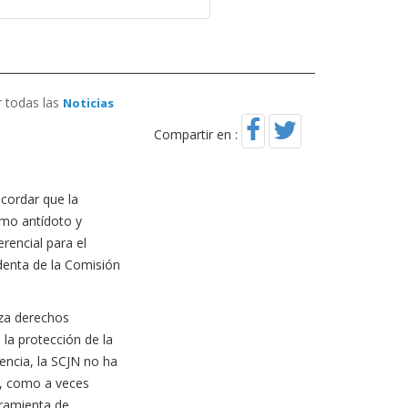
r todas las
Noticias
Compartir en :
ecordar que la
omo antídoto y
rencial para el
identa de la Comisión
iza derechos
la protección de la
encia, la SCJN no ha
s, como a veces
erramienta de