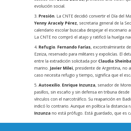
evolución social.
3.
Presión
. La CNTE decidió convertir el Día del 
Yenny Aracely Pérez
, secretaria general de la Se
calendario escolar buscaba despejar el escenario a
La CNTE no compró el atajo y ratificó la huelga naci
4.
Refugio
.
Fernando Farías
, excontralmirante d
Ezeiza, reservado para militares y expolicías. El de
entre la extradición solicitada por
Claudia Shein
marino.
Javier Milei
, presidente de Argentina, no 
caso necesita refugio y tiempo, significa que el e
5.
Autoexilio
.
Enrique Inzunza
, senador de Morena
pasillos, sin escaño y sin defensa en tribuna desd
vínculos con el narcotráfico. Su reaparición en Ba
indicó lo contrario. Aunque en política la distanc
Inzunza
no está prófugo. Está guardado, que es c