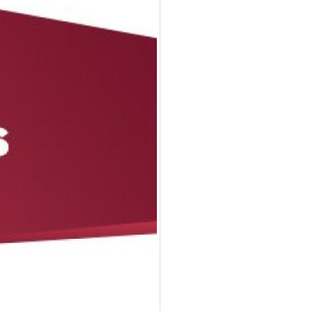
para
subir
o
bajar
el
volumen.