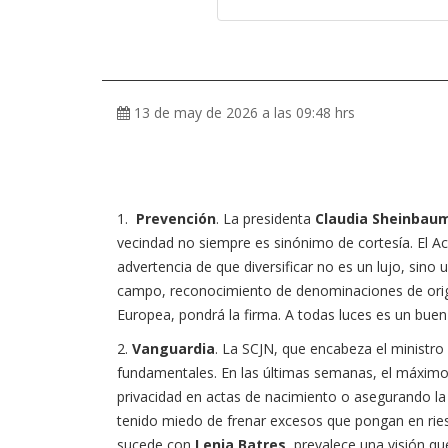
13 de may de 2026 a las 09:48 hrs
1.
Prevención
. La presidenta
Claudia Sheinbau
vecindad no siempre es sinónimo de cortesía. El 
advertencia de que diversificar no es un lujo, sino u
campo, reconocimiento de denominaciones de orige
Europea, pondrá la firma. A todas luces es un bue
2.
Vanguardia
. La SCJN, que encabeza el ministro
fundamentales. En las últimas semanas, el máximo 
privacidad en actas de nacimiento o asegurando la 
tenido miedo de frenar excesos que pongan en ries
sucede con
Lenia Batres
, prevalece una visión qu