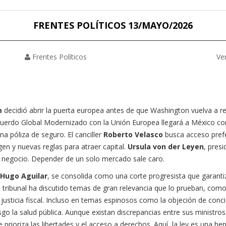
FRENTES POLÍTICOS 13/MAYO/2026
Frentes Políticos
Ve
m
decidió abrir la puerta europea antes de que Washington vuelva a r
Acuerdo Global Modernizado con la Unión Europea llegará a México c
na póliza de seguro. El canciller
Roberto Velasco
busca acceso prefe
n y nuevas reglas para atraer capital.
Ursula von der Leyen
, pres
n negocio. Depender de un solo mercado sale caro.
Hugo Aguilar
, se consolida como una corte progresista que garant
tribunal ha discutido temas de gran relevancia que lo prueban, como 
justicia fiscal. Incluso en temas espinosos como la objeción de conci
go la salud pública. Aunque existan discrepancias entre sus ministro
e prioriza las libertades y el acceso a derechos. Aquí, la ley es una h