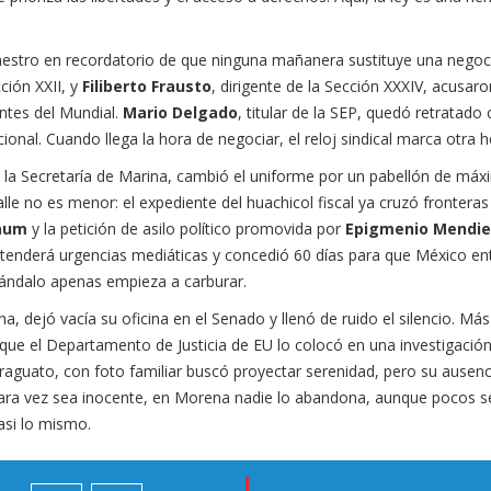
Maestro en recordatorio de que ninguna mañanera sustituye una negoc
cción XXII, y
Filiberto Frausto
, dirigente de la Sección XXXIV, acusaro
ntes del Mundial.
Mario Delgado
, titular de la SEP, quedó retratad
onal. Cuando llega la hora de negociar, el reloj sindical marca otra h
e la Secretaría de Marina, cambió el uniforme por un pabellón de má
talle no es menor: el expediente del huachicol fiscal ya cruzó frontera
baum
y la petición de asilo político promovida por
Epigmenio Mendie
atenderá urgencias mediáticas y concedió 60 días para que México en
scándalo apenas empieza a carburar.
, dejó vacía su oficina en el Senado y llenó de ruido el silencio. Más
e que el Departamento de Justicia de EU lo colocó en una investigació
diraguato, con foto familiar buscó proyectar serenidad, pero su ausen
ia rara vez sea inocente, en Morena nadie lo abandona, aunque pocos
asi lo mismo.