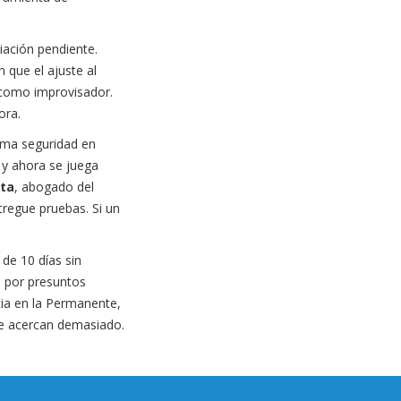
iación pendiente.
n que el ajuste al
o como improvisador.
ora.
xima seguridad en
s y ahora se juega
ta
, abogado del
tregue pruebas. Si un
 de 10 días sin
n por presuntos
cia en la Permanente,
 se acercan demasiado.